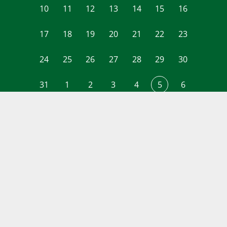
10
11
12
13
14
15
16
17
18
19
20
21
22
23
24
25
26
27
28
29
30
31
1
2
3
4
5
6
Hasičská soutěž na Trávníku
5. 9. 2026
Svatováclavské hody
25. 9. 2026
– 27. 9. 2026