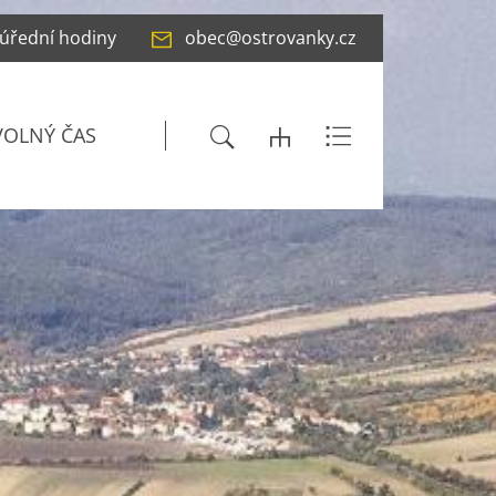
 úřední hodiny
obec@ostrovanky.cz
VOLNÝ ČAS