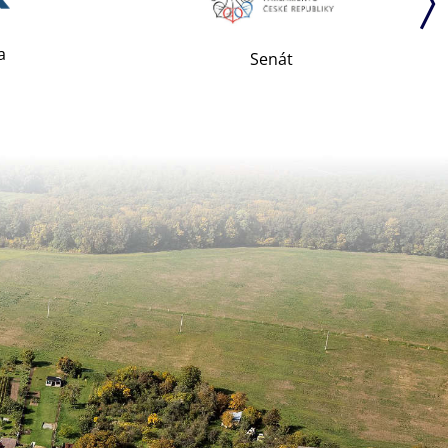
a
Senát