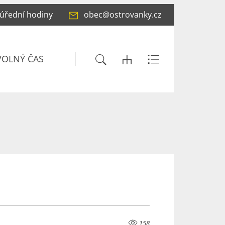
 úřední hodiny
obec@ostrovanky.cz
VOLNÝ ČAS
158