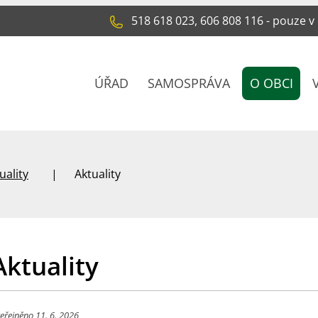
518 618 023, 606 808 116 - pouze v
ÚŘAD
SAMOSPRÁVA
O OBCI
uality
Aktuality
Aktuality
eřejněno 11. 6. 2026