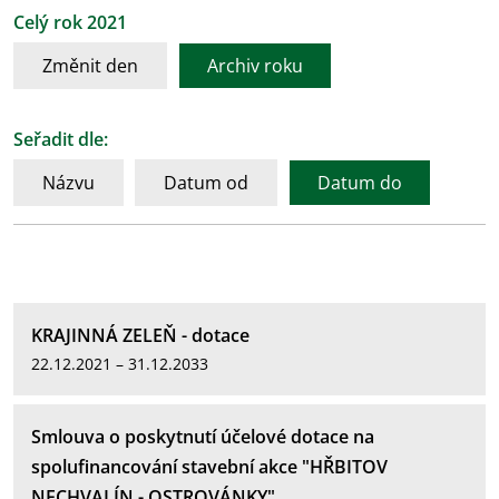
Celý rok 2021
Změnit den
Archiv roku
Seřadit dle:
Názvu
Datum od
Datum do
KRAJINNÁ ZELEŇ - dotace
22.12.2021 – 31.12.2033
Smlouva o poskytnutí účelové dotace na
spolufinancování stavební akce "HŘBITOV
NECHVALÍN - OSTROVÁNKY"