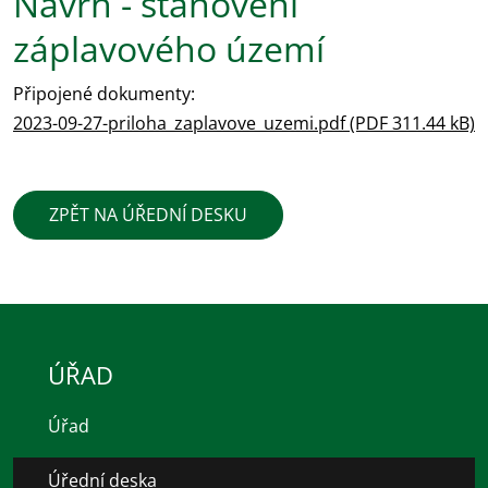
Návrh - stanovení
záplavového území
Připojené dokumenty:
2023-09-27-priloha_zaplavove_uzemi.pdf (PDF 311.44 kB)
ZPĚT NA ÚŘEDNÍ DESKU
ÚŘAD
Úřad
Úřední deska