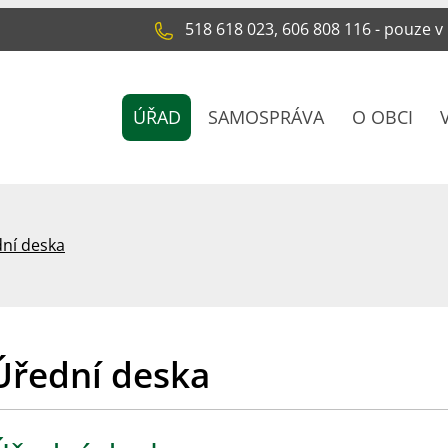
518 618 023, 606 808 116 - pouze v
ÚŘAD
SAMOSPRÁVA
O OBCI
ní deska
Úřední deska