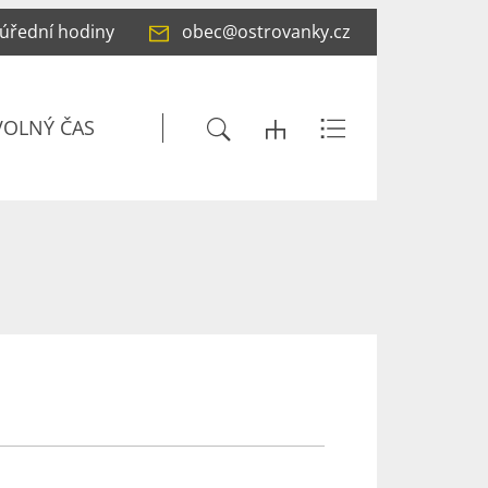
 úřední hodiny
obec@ostrovanky.cz
VOLNÝ ČAS