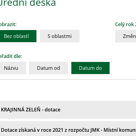
Úřední deska
obrazit:
Celý rok
Bez oblastí
S oblastmi
Změni
eřadit dle:
Názvu
Datum od
Datum do
KRAJINNÁ ZELEŇ - dotace
Dotace získaná v roce 2021 z rozpočtu JMK - Místní komun