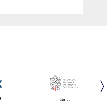
a
Senát