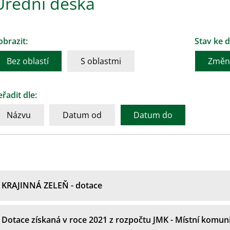
Úřední deska
obrazit:
Stav ke d
Bez oblastí
S oblastmi
Změni
eřadit dle:
Názvu
Datum od
Datum do
KRAJINNÁ ZELEŇ - dotace
Dotace získaná v roce 2021 z rozpočtu JMK - Místní komun