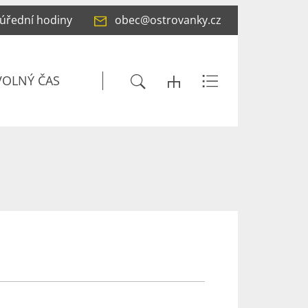
 úřední hodiny
obec@ostrovanky.cz
VOLNÝ ČAS