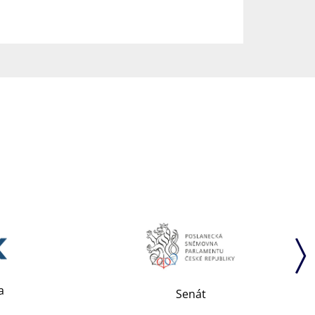
a
Senát