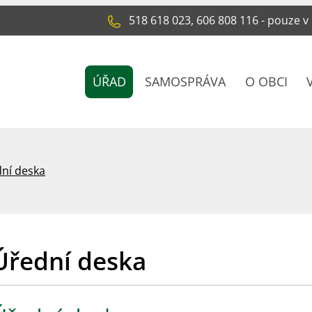
518 618 023, 606 808 116 - pouze v
ÚŘAD
SAMOSPRÁVA
O OBCI
ní deska
Úřední deska