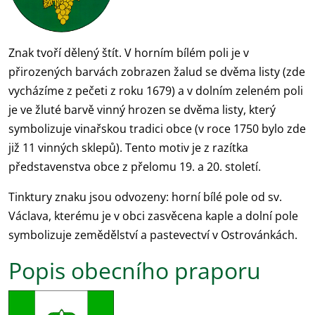
Znak tvoří dělený štít. V horním bílém poli je v
přirozených barvách zobrazen žalud se dvěma listy (zde
vycházíme z pečeti z roku 1679) a v dolním zeleném poli
je ve žluté barvě vinný hrozen se dvěma listy, který
symbolizuje vinařskou tradici obce (v roce 1750 bylo zde
již 11 vinných sklepů). Tento motiv je z razítka
představenstva obce z přelomu 19. a 20. století.
Tinktury znaku jsou odvozeny: horní bílé pole od sv.
Václava, kterému je v obci zasvěcena kaple a dolní pole
symbolizuje zemědělství a pastevectví v Ostrovánkách.
Popis obecního praporu