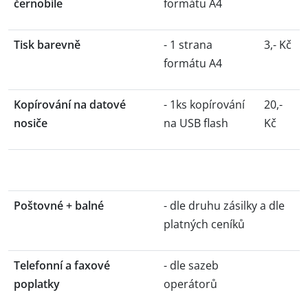
černobíle
formátu A4
Tisk barevně
- 1 strana
3,- Kč
formátu A4
Kopírování na datové
- 1ks kopírování
20,-
nosiče
na USB flash
Kč
Poštovné + b
alné
- dle druhu zásilky a dle
platných ceníků
Telefonní a faxové
- dle sazeb
poplatky
operátorů