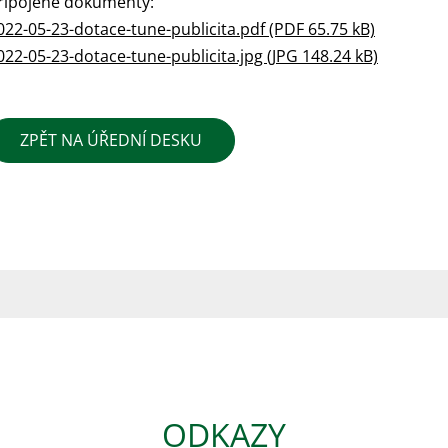
řipojené dokumenty:
022-05-23-dotace-tune-publicita.pdf (PDF 65.75 kB)
022-05-23-dotace-tune-publicita.jpg (JPG 148.24 kB)
ZPĚT NA ÚŘEDNÍ DESKU
ODKAZY