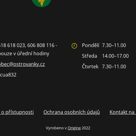
518 618 023, 606 808 116 -
Pondělí
7.30–11.00
pouze v úřední hodiny
Středa
14.00–17.00
obec@ostrovanky.cz
Čtvrtek
7.30–11.00
cua832
 o přístupnosti
Ochrana osobních údajů
Kontakt na
Vyrobeno v
Origine
2022