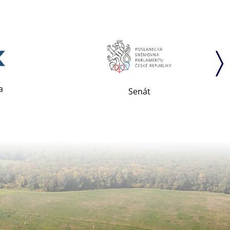
a
Senát