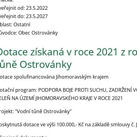
veřejnit od: 23.5.2022
veřejnit do: 23.5.2027
blast: Ostatní
ůvodce: Obec Ostrovánky
Dotace získaná v roce 2021 z r
tůně Ostrovánky
otace spolufinancována Jihomoravským krajem
otační program: PODPORA BOJE PROTI SUCHU, ZADRŽENÍ V
ELEŇ NA ÚZEMÍ JIHOMORAVSKÉHO KRAJE V ROCE 2021
rojekt: "Vodní tůně Ostrovánky"
oskytnutá dotace ve výši 100.000,- Kč na základě smlouvy 