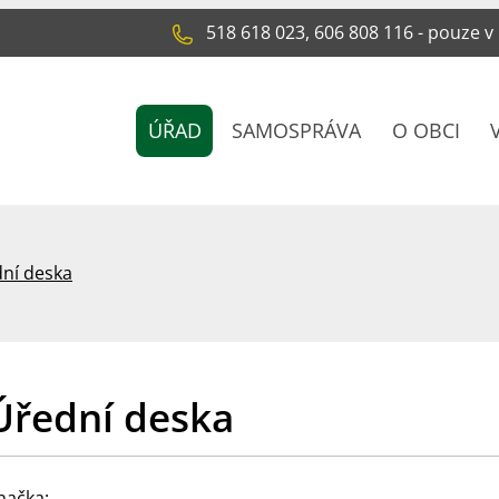
518 618 023, 606 808 116 - pouze v
ÚŘAD
SAMOSPRÁVA
O OBCI
ní deska
Úřední deska
načka: