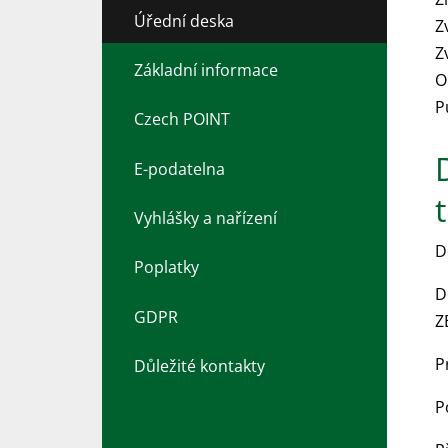
Úřední deska
Z
Z
Základní informace
O
P
Czech POINT
E-podatelna
Vyhlášky a nařízení
D
Poplatky
D
GDPR
Z
P
Důležité kontakty
P