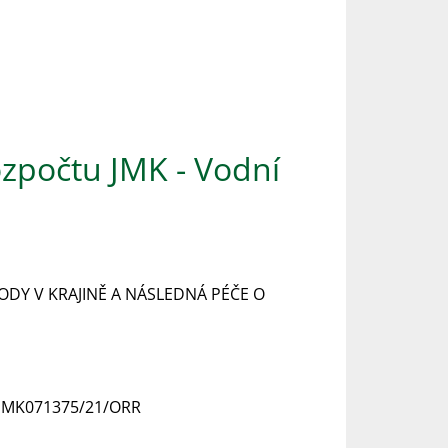
ozpočtu JMK - Vodní
ODY V KRAJINĚ A NÁSLEDNÁ PÉČE O
č. JMK071375/21/ORR