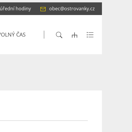
 úřední hodiny
obec@ostrovanky.cz
VOLNÝ ČAS